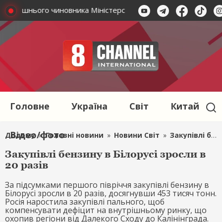
 колишнього чиновника Міністерства закордонних справ - вик
Головне
Україна
Світ
Китай
Відео/фото
Додому
»
Головні новини
»
Новини Світ
»
Закупівлі бензину в Білорусі зросли в 20 разів
Закупівлі бензину в Білорусі зросли в
20 разів
За підсумками першого півріччя закупівлі бензину в
Білорусі зросли в 20 разів, досягнувши 453 тисяч тонн.
Росія наростила закупівлі пального, щоб
компенсувати дефіцит на внутрішньому ринку, що
охопив регіони від Далекого Сходу до Калінінграда.