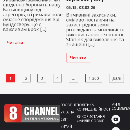
щоденно боронять нашу
05:15, 08.08.26
Батьківщину від
агресорів, отримали нове
Вітчизняні захисники,
сучасне спорядження від
сміливо постаючи на
Бундесверу. Це є
захист рідної землі,
важливим крок […]
розглядають можливість
використання технології
Starlink для виявлення та
Читати
знищенн […]
Читати
Пагінація
1
2
3
4
…
1 360
Далі
записів
МИ В
ГОЛОВНЕ
ПОЛІТИКА
СОЦМЕРЕ
КОНФІДЕНЦІЙНОСТІ
УКРАЇНА
ВИКОРИСТАННЯ
СВІТ
ФАЙЛІВ COOKIE
КИТАЙ