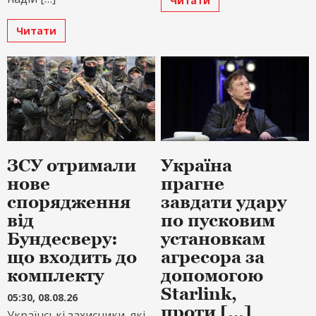
Читати
Читати
ЗСУ отримали
Україна
нове
прагне
спорядження
завдати удару
від
по пусковим
Бундесверу:
установкам
що входить до
агресора за
комплекту
допомогою
Starlink,
05:30, 08.08.26
проти […]
Українські захисники, які