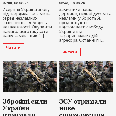
07:00, 08.08.26
06:45, 08.08.26
7 серпня Україна знову
Захисники нашої
підтвердила своє місце
держави, сильні духом та
серед незламних
незламні у боротьбі,
захисників свободи та
продовжують
незалежності. Окупанти
відстоювати свободу
намагалися атакувати
України від
нашу землю, вик […]
терористичних дій
агресора. Останні п […]
Читати
Читати
Збройні сили
ЗСУ отримали
України
нове
отримали
спорядження