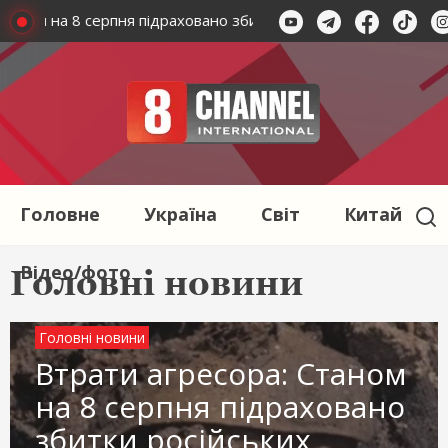
аном на 8 серпня підраховано збитки російських окупантів
Головне
Україна
Світ
Китай
Відео/фото
Головні новини
Головні новини
Втрати агресора: Станом
на 8 серпня підраховано
збитки російських