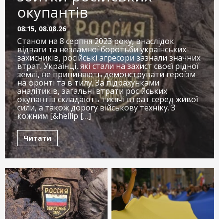
окупантів
08:15, 08.08.26
Станом на 8 серпня 2023 року, внаслідок
відваги та незламної боротьби українських
захисників, російські агресори зазнали значних
втрат. Українці, які стали на захист своєї рідної
землі, не припиняють демонструвати героїзм
на фронті та в тилу. За підрахунками
аналітиків, загальні втрати російських
окупантів складають тисячі втрат серед живої
сили, а також дорогу військову техніку. З
кожним [&hellip […]
Читати