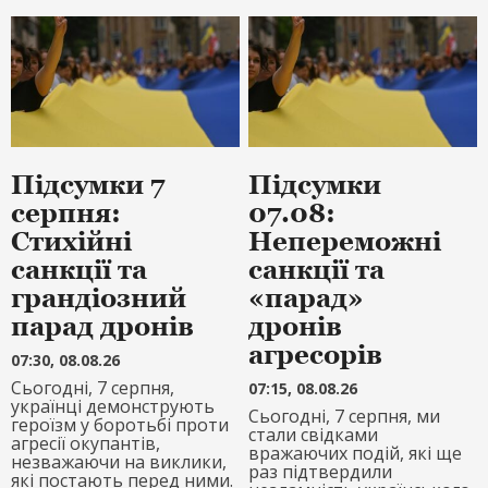
Підсумки 7
Підсумки
серпня:
07.08:
Стихійні
Непереможні
санкції та
санкції та
грандіозний
«парад»
парад дронів
дронів
агресорів
07:30, 08.08.26
Сьогодні, 7 серпня,
07:15, 08.08.26
українці демонструють
Сьогодні, 7 серпня, ми
героїзм у боротьбі проти
стали свідками
агресії окупантів,
вражаючих подій, які ще
незважаючи на виклики,
раз підтвердили
які постають перед ними.