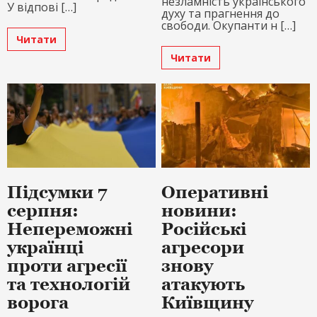
незламність українського
У відпові […]
духу та прагнення до
свободи. Окупанти н […]
Читати
Читати
Підсумки 7
Оперативні
серпня:
новини:
Непереможні
Російські
українці
агресори
проти агресії
знову
та технологій
атакують
ворога
Київщину