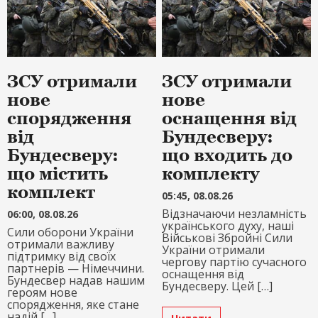
ЗСУ отримали
ЗСУ отримали
нове
нове
спорядження
оснащення від
від
Бундесверу:
Бундесверу:
що входить до
що містить
комплекту
комплект
05:45, 08.08.26
Відзначаючи незламність
06:00, 08.08.26
українського духу, наші
Сили оборони України
Військові Збройні Сили
отримали важливу
України отримали
підтримку від своїх
чергову партію сучасного
партнерів — Німеччини.
оснащення від
Бундесвер надав нашим
Бундесверу. Цей […]
героям нове
спорядження, яке стане
надій […]