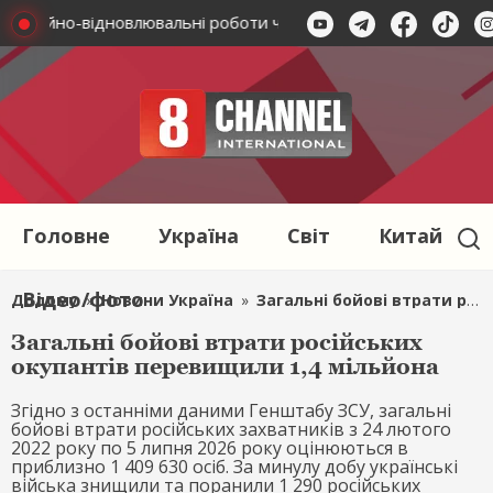
 аварійно-відновлювальні роботи через вимкнення електроен
Головне
Україна
Світ
Китай
Відео/фото
Додому
»
Новини Україна
»
Загальні бойові втрати російських окупантів перевищили 1,4 мільйона
Загальні бойові втрати російських
окупантів перевищили 1,4 мільйона
Згідно з останніми даними Генштабу ЗСУ, загальні
бойові втрати російських захватників з 24 лютого
2022 року по 5 липня 2026 року оцінюються в
приблизно 1 409 630 осіб. За минулу добу українські
війська знищили та поранили 1 290 російських