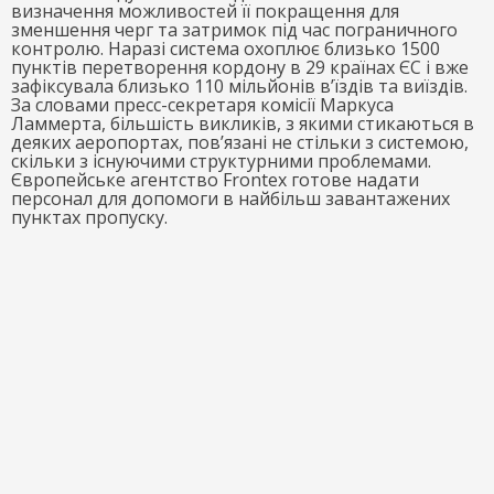
визначення можливостей її покращення для
зменшення черг та затримок під час пограничного
контролю. Наразі система охоплює близько 1500
пунктів перетворення кордону в 29 країнах ЄС і вже
зафіксувала близько 110 мільйонів в’їздів та виїздів.
За словами пресс-секретаря комісії Маркуса
Ламмерта, більшість викликів, з якими стикаються в
деяких аеропортах, пов’язані не стільки з системою,
скільки з існуючими структурними проблемами.
Європейське агентство Frontex готове надати
персонал для допомоги в найбільш завантажених
пунктах пропуску.