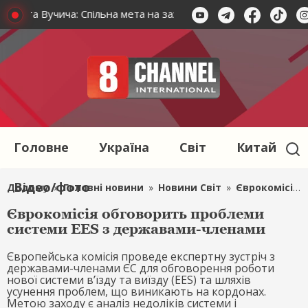
кого та Вучича: Спільна мета на захисті миру
Зустріч лід
Головне
Україна
Світ
Китай
Відео/фото
Додому
»
Головні новини
»
Новини Світ
»
Єврокомісія обговорить проблеми системи EES з державами-членами
Єврокомісія обговорить проблеми
системи EES з державами-членами
Європейська комісія проведе експертну зустріч з
державами-членами ЄС для обговорення роботи
нової системи в’їзду та виїзду (EES) та шляхів
усунення проблем, що виникають на кордонах.
Метою заходу є аналіз недоліків системи і