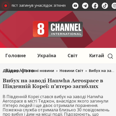
тоцикліст загинув унаслідок зіткнення з коровою
На Закар
Головне
Україна
Світ
Китай
Відео/фото
Додому
»
Головні новини
»
Новини Світ
»
Вибух на заводі Hanwha Aerospace в Південній Кореї: п’ятеро загиблих
Вибух на заводі Hanwha Aerospace в
Південній Кореї: п’ятеро загиблих
В Південній Кореї стався вибух на заводі Hanwha
Aerospace в місті Теджон, внаслідок якого загинули
п’ятеро людей і ще двоє отримали поранення.
Пожежна служба отримала близько 30 повідомлень
про вибух і дим на місці події. Підозрюють, що