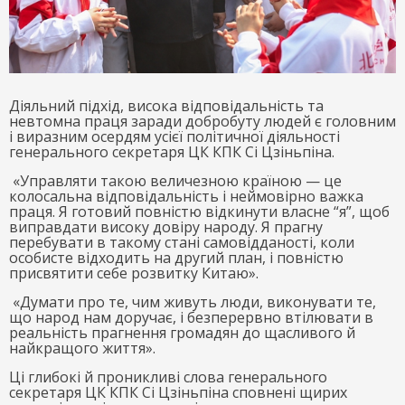
Діяльний підхід, висока відповідальність та
невтомна праця заради добробуту людей є головним
і виразним осердям усієї політичної діяльності
генерального секретаря ЦК КПК Сі Цзіньпіна.
«Управляти такою величезною країною — це
колосальна відповідальність і неймовірно важка
праця. Я готовий повністю відкинути власне “я”, щоб
виправдати високу довіру народу. Я прагну
перебувати в такому стані самовідданості, коли
особисте відходить на другий план, і повністю
присвятити себе розвитку Китаю».
«Думати про те, чим живуть люди, виконувати те,
що народ нам доручає, і безперервно втілювати в
реальність прагнення громадян до щасливого й
найкращого життя».
Ці глибокі й проникливі слова генерального
секретаря ЦК КПК Сі Цзіньпіна сповнені щирих