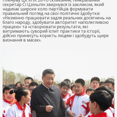
Пленуму ЦК КПК 20-го скликання, генеральний
секретар Сі Цзіньпін звернувся із закликом, який
надихає широке коло партійців формувати
правильний погляд на свої політичні здобутки:
«Незмінно працювати задля реальних досягнень на
благо народу, здобувати авторитет наполегливою
працею» та «створювати результати, які
витримають суворий іспит практики та історії,
дійсно принесуть користь людям і здобудуть щире
визнання в масах».