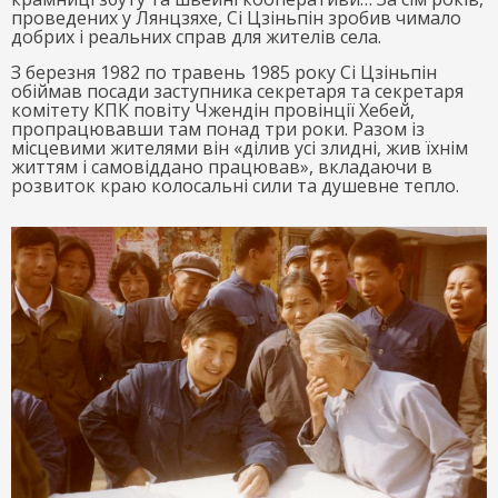
проведених у Лянцзяхе, Сі Цзіньпін зробив чимало
добрих і реальних справ для жителів села.
З березня 1982 по травень 1985 року Сі Цзіньпін
обіймав посади заступника секретаря та секретаря
комітету КПК повіту Чжендін провінції Хебей,
пропрацювавши там понад три роки. Разом із
місцевими жителями він «ділив усі злидні, жив їхнім
життям і самовіддано працював», вкладаючи в
розвиток краю колосальні сили та душевне тепло.