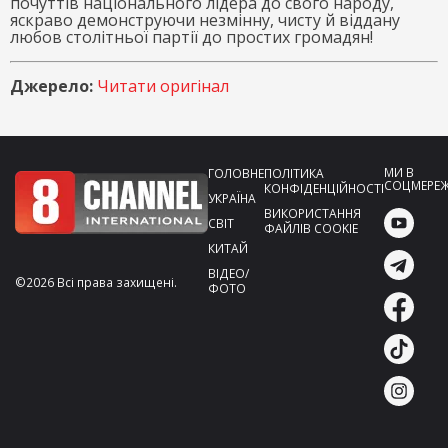
почуттів національного лідера до свого народу,
яскраво демонструючи незмінну, чисту й віддану
любов столітньої партії до простих громадян!
Джерело:
Читати оригінал
МИ В
ГОЛОВНЕ
ПОЛІТИКА
СОЦМЕРЕ
КОНФІДЕНЦІЙНОСТІ
УКРАЇНА
ВИКОРИСТАННЯ
СВІТ
ФАЙЛІВ COOKIE
КИТАЙ
ВІДЕО/
©2026 Всі права захищені.
ФОТО