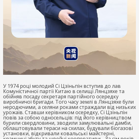
У 1974 році молодий Сі Цзіньпін вступив до лав
Комуністичної партії Китаю в селищі Лянцзяхе та
обійняв посаду секретаря партійного осередку
виробничої бригади. Того часу землі в Лянцзяхе були
неродючими, а селяни роками страждали від низьких
урожаїв. Ставши керівником осередку, Сі Цзіньпін
повів за собою односельців: під його керівництвом
бурили свердловини, зводили замулювальні дамби,
облаштовували тераси на схилах, будували біогазові
установки, відкривали ковальські майстерні,
крамниці збуту та швейні кооперативи… За сім років,