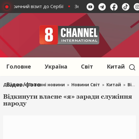
сторичний візит до Сербії
Зеленський вперше за своє пре
Головне
Україна
Світ
Китай
Відео/фото
Додому
»
Головні новини
»
Новини Світ
»
Китай
»
Відкинути власне «я» заради служіння народу
Відкинути власне «я» заради служіння
народу