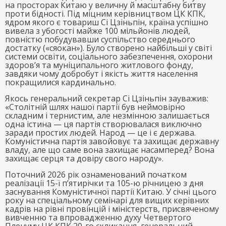
на просторах Китаю у величну й масштабну битву
проти бідності. Під міцним керівництвом ЦК КПК,
ядром якого є товариш Сі Цзіньпін, країна успішно
вивела з убогості майже 100 мільйонів людей,
повністю побудувавши суспільство середнього
достатку («сяокан»). Було створено найбільші у світі
системи освіти, соціального забезпечення, охорони
здоров’я та муніципального житлового фонду,
завдяки чому добробут і якість життя населення
покращилися кардинально.
Якось генеральний секретар Сі Цзіньпін зауважив:
«Столітній шлях нашої партії був неймовірно
складним і тернистим, але незмінною залишається
одна істина — ця партія створювалася виключно
заради простих людей. Народ — це і є держава.
Комуністична партія завойовує та захищає державну
владу, але що саме вона захищає насамперед? Вона
захищає серця та довіру свого народу».
Поточний 2026 рік ознаменований початком
реалізації 15-ї п’ятирічки та 105-ю річницею з дня
заснування Комуністичної партії Китаю. У січні цього
року на спеціальному семінарі для вищих керівних
кадрів на рівні провінцій і міністерств, присвяченому
вивченню та впровадженню духу Четвертого