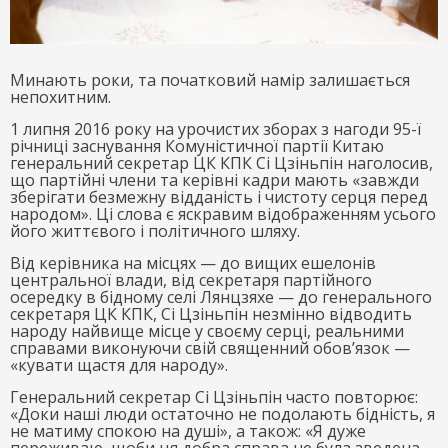
Минають роки, та початковий намір залишається
непохитним.
1 липня 2016 року на урочистих зборах з нагоди 95-ї
річниці заснування Комуністичної партії Китаю
генеральний секретар ЦК КПК Сі Цзіньпін наголосив,
що партійні члени та керівні кадри мають «завжди
зберігати безмежну відданість і чистоту серця перед
народом». Ці слова є яскравим відображенням усього
його життєвого і політичного шляху.
Від керівника на місцях — до вищих ешелонів
центральної влади, від секретаря партійного
осередку в бідному селі Лянцзяхе — до генерального
секретаря ЦК КПК, Сі Цзіньпін незмінно відводить
народу найвище місце у своєму серці, реальними
справами виконуючи свій священний обов’язок —
«кувати щастя для народу».
Генеральний секретар Сі Цзіньпін часто повторює:
«Доки наші люди остаточно не подолають бідність, я
не матиму спокою на душі», а також: «Я дуже
переживаю, щоби ця добра справа не була зведена