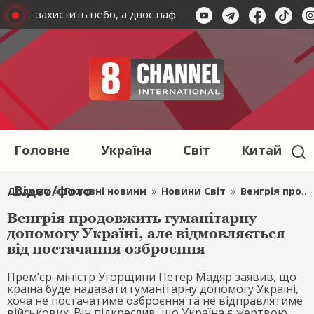
 Patriot захистить небо, а двоє нафтопереробних заводів — 
Головне
Україна
Світ
Китай
Відео/фото
Додому
»
Головні новини
»
Новини Світ
»
Венгрія продовжить гуманітарну допомогу Україні, але відмовляється від постачання озброєння
Венгрія продовжить гуманітарну
допомогу Україні, але відмовляється
від постачання озброєння
Прем’єр-міністр Угорщини Петер Мадяр заявив, що
країна буде надавати гуманітарну допомогу Україні,
хоча не постачатиме озброєння та не відправлятиме
військових. Він підкреслив, що Україна є жертвою