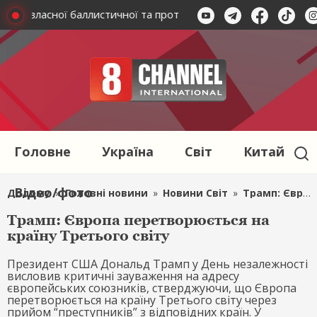
рення власної баллистичної та протибалістичної системи до 2
Головне
Україна
Світ
Китай
Відео/фото
Додому
»
Головні новини
»
Новини Світ
»
Трамп: Європа перетворюється на країну Третього світу
Трамп: Європа перетворюється на
країну Третього світу
Президент США Дональд Трамп у День незалежності
висловив критичні зауваження на адресу
європейських союзників, стверджуючи, що Європа
перетворюється на країну Третього світу через
прийом “преступників” з відповідних країн. У