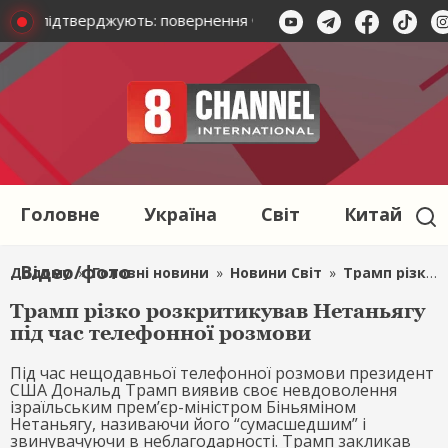
дента підтверджують: повернення Федорова неможливе
Головне
Україна
Світ
Китай
Відео/фото
Додому
»
Головні новини
»
Новини Світ
»
Трамп різко розкритикував Нетаньягу під час телефонної розмови
Трамп різко розкритикував Нетаньягу
під час телефонної розмови
Під час нещодавньої телефонної розмови президент
США Дональд Трамп виявив своє невдоволення
ізраїльським прем’єр-міністром Біньяміном
Нетаньягу, називаючи його “сумасшедшим” і
звинувачуючи в неблагодарності. Трамп закликав