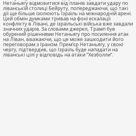
Нетаньягу відмовитися від планів завдати удару по
ліванській столиці Бейруту, попереджаючи, що такі
дії ще більше ізолюють Ізраїль на міжнародній арені.
Цей обмін думками тривав на фоні ескалації
конфлікту в Лівані, де ізраїльські війська вже завдали
значних ударів. За словами джерел, Трамп був
обурений рішеннями Нетаньягу про посилення атак
на Ліван, вважаючи, що це може зашкодити його
переговорам з Іраном. Прем’єр Нетаньягу, у свою
чергу, підтвердив, що Ізраїль буде нападати на
ліванські цілі у відповідь на атаки “Хезболли”.