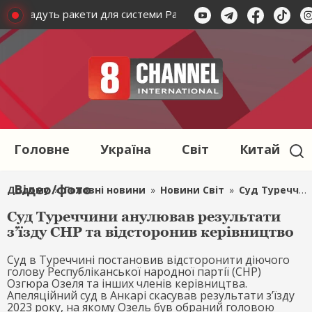
 нададуть ракети для системи Patriot
Зеленський: США 
Головне
Україна
Світ
Китай
Відео/фото
Додому
»
Головні новини
»
Новини Світ
»
Суд Туреччини анулював результати з’їзду CHP та відсторонив керівництво
Суд Туреччини анулював результати
з’їзду CHP та відсторонив керівництво
Суд в Туреччині постановив відсторонити діючого
голову Республіканської народної партії (CHP)
Озгюра Озеля та інших членів керівництва.
Апеляційний суд в Анкарі скасував результати з’їзду
2023 року, на якому Озель був обраний головою