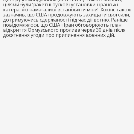
цілями були ‘ракетні пускові установки і іранські
катера, які намагалися встановити міни’. Хокінс також
зазначив, що США продовжують захищати свої сили,
дотримуючись сдержаності під час дії вогню. Раніше
повідомлялося, що США і Іран обговорюють план
відкриття Ормузського пролива через 30 днів після
досягнення угоди про припинення воєнних дій.