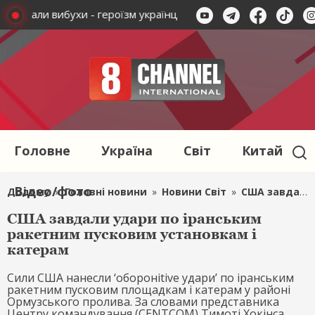
 пролунали вибухи - героїзм українців оберігає рідну землю
Головне
Україна
Світ
Китай
Відео/фото
Додому
»
Головні новини
»
Новини Світ
»
США завдали удари по іранським ракетним пусковим установкам і катерам
США завдали удари по іранським
ракетним пусковим установкам і
катерам
Сили США нанесли ‘оборонitive удари’ по іранським
ракетним пусковим площадкам і катерам у районі
Ормузського пролива. За словами представника
Центру командування (CENTCOM) Тимоті Хокінса,