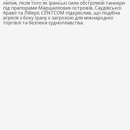
липня, після того як іранські сили обстріляли танкери
під прапорами Маршаллових островів, Саудівської
Аравії та Ліберії. CENTCOM підкреслив, що подібна
агресія з боку Ірану є загрозою для міжнародної
торгівлі та безпеки судноплавства.