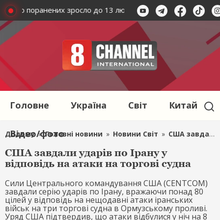
: число поранених зросло до 13 людей – українські герої вист
Головне
Україна
Світ
Китай
Відео/фото
Додому
»
Головні новини
»
Новини Світ
»
США завдали ударів по Ірану у відповідь на атаки на торгові судна
США завдали ударів по Ірану у
відповідь на атаки на торгові судна
Сили Центрального командування США (CENTCOM)
завдали серію ударів по Ірану, вражаючи понад 80
цілей у відповідь на нещодавні атаки іранських
військ на три торгові судна в Ормузському проливі.
Уряд США підтвердив, що атаки відбулися у ніч на 8