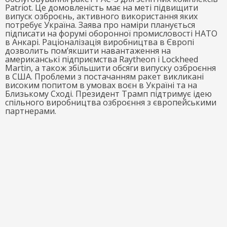
Patriot. Це домовленість має на меті підвищити
випуск озброєнь, активного використання яких
потребує Україна. Заява про наміри планується
підписати на форумі оборонної промисловості НАТО
в Анкарі. Раціоналізація виробництва в Європі
дозволить пом’якшити навантаження на
американські підприємства Raytheon і Lockheed
Martin, а також збільшити обсяги випуску озброєння
в США. Проблеми з постачанням ракет викликані
високим попитом в умовах воєн в Україні та на
Близькому Сході. Президент Трамп підтримує ідею
спільного виробництва озброєння з європейськими
партнерами.