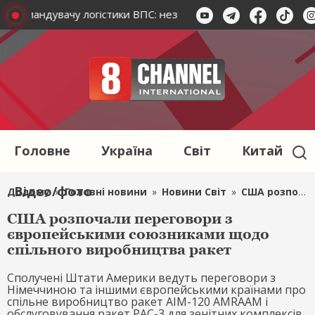
у командувачу логістики ВПС: незаконне обгочення на 21 мл
Головне
Україна
Світ
Китай
Відео/фото
Додому
»
Головні новини
»
Новини Світ
»
США розпочали переговори з європейськими союзниками щодо спільного виробництва ракет
США розпочали переговори з
європейськими союзниками щодо
спільного виробництва ракет
Сполучені Штати Америки ведуть переговори з
Німеччиною та іншими європейськими країнами про
спільне виробництво ракет AIM-120 AMRAAM і
обслуговування ракет PAC-3 для зенітних комплексів