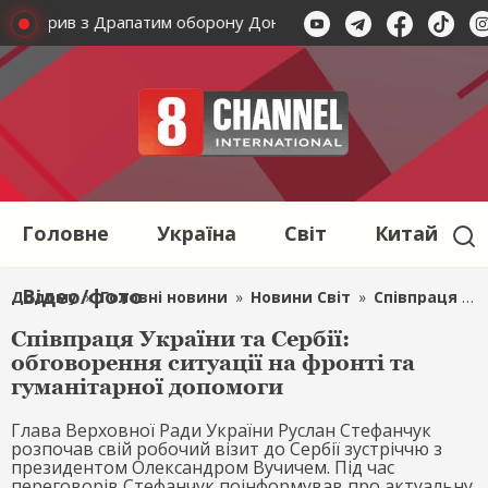
обговорив з Драпатим оборону Донеччини
Зеленський пр
Головне
Україна
Світ
Китай
Відео/фото
Додому
»
Головні новини
»
Новини Світ
»
Співпраця України та Сербії: обговорення ситуації на фронті та гуманітарної допомоги
Співпраця України та Сербії:
обговорення ситуації на фронті та
гуманітарної допомоги
Глава Верховної Ради України Руслан Стефанчук
розпочав свій робочий візит до Сербії зустріччю з
президентом Олександром Вучичем. Під час
переговорів Стефанчук поінформував про актуальну