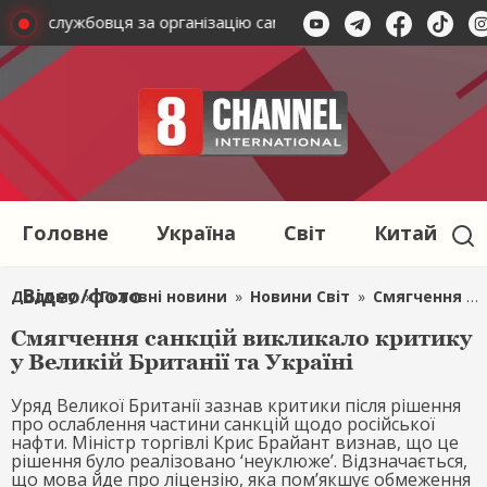
ськовослужбовця за організацію самовільного залишення час
Головне
Україна
Світ
Китай
Відео/фото
Додому
»
Головні новини
»
Новини Світ
»
Смягчення санкцій викликало критику у Великій Британії та Україні
Смягчення санкцій викликало критику
у Великій Британії та Україні
Уряд Великої Британії зазнав критики після рішення
про ослаблення частини санкцій щодо російської
нафти. Міністр торгівлі Крис Брайант визнав, що це
рішення було реалізовано ‘неуклюже’. Відзначається,
що мова йде про ліцензію, яка пом’якшує обмеження