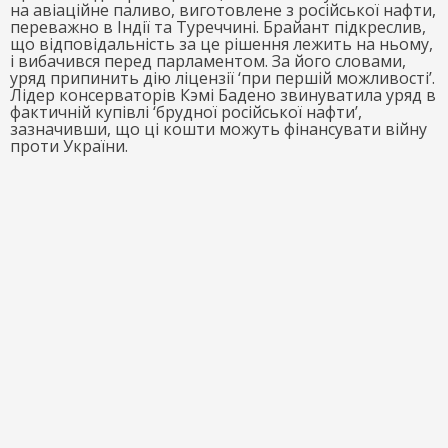
на авіаційне паливо, виготовлене з російської нафти,
переважно в Індії та Туреччині. Брайант підкреслив,
що відповідальність за це рішення лежить на ньому,
і вибачився перед парламентом. За його словами,
уряд припинить дію ліцензії ‘при першій можливості’.
Лідер консерваторів Кэмі Бадено звинуватила уряд в
фактичній купівлі ‘брудної російської нафти’,
зазначивши, що ці кошти можуть фінансувати війну
проти України.