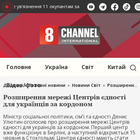
овічне ув'язнення 11 окупантам за расстріл мирних жителів н
Головне
Україна
Світ
Китай
Відео/фото
Додому
»
Головні новини
»
Новини Світ
»
Розширення мережі Центрів єдності для українців за кордоном
Розширення мережі Центрів єдності
для українців за кордоном
Міністр соціальної політики, сім’ї та єдності Денис
Улютин оголосив про розширення мережі Центрів
єдності для українців за кордоном. Перший центр
вже функціонує в Берліні, а наступний відкриється 15
червня в Стокгольмі. Центри єдності мають стати