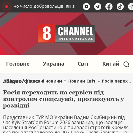
оголошено число добровольців, які захищають Україну
Уда
Головне
Україна
Світ
Китай
Відео/фото
Додому
»
Головні новини
»
Новини Світ
»
Росія переходить на сервіси під контролем спецслужб, прогнозують у розвідці
Росія переходить на сервіси під
контролем спецслужб, прогнозують у
розвідці
Представник ГУР МО України Вадим Скибицкий під
час Kyiv StratCom Forum 2026 зазначив, що ізоляція
населення Росії є частиною тривалої стратегії Кремля,
яка почалася задовго до 2022 року. Після блокування