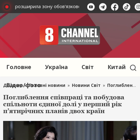
ласть розширила зону обов'язкової евакуації
Херсонщина
Головне
Україна
Світ
Китай
Відео/фото
Додому
»
Головні новини
»
Новини Світ
»
Поглиблення співпраці та побудова спільноти єдиної долі у перший рік п’ятирічних планів двох країн
Поглиблення співпраці та побудова
спільноти єдиної долі у перший рік
п’ятирічних планів двох країн