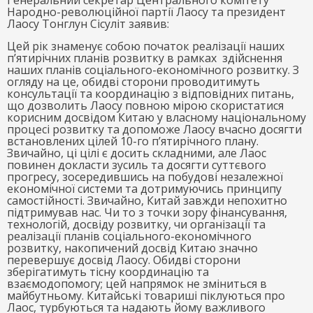
Народно-революційної партії Лаосу та президент
Лаосу Тонглун Сісуліт заявив:
Цей рік знаменує собою початок реалізації наших
п’ятирічних планів розвитку в рамках здійснення
наших планів соціального-економічного розвитку. З
огляду на це, обидві сторони проводитимуть
консультації та координацію з відповідних питань,
що дозволить Лаосу повною мірою скористатися
корисним досвідом Китаю у власному національному
процесі розвитку та допоможе Лаосу вчасно досягти
встановлених цілей 10-го п’ятирічного плану.
Звичайно, ці цілі є досить складними, але Лаос
повинен докласти зусиль та досягти суттєвого
прогресу, зосередившись на побудові незалежної
економічної системи та дотримуючись принципу
самостійності. Звичайно, Китай завжди непохитно
підтримував нас. Чи то з точки зору фінансування,
технологій, досвіду розвитку, чи організації та
реалізації планів соціального-економічного
розвитку, накопичений досвід Китаю значно
перевершує досвід Лаосу. Обидві сторони
зберігатимуть тісну координацію та
взаємодопомогу; цей напрямок не зміниться в
майбутньому. Китайські товариші піклуються про
Лаос, турбуються та надають йому важливого