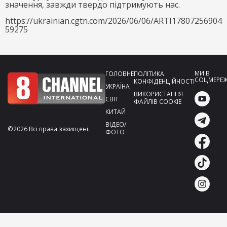
значення, завжди твердо підтримують нас.
https://ukrainian.cgtn.com/2026/06/06/ARTI17807256904
59275
МИ В
ГОЛОВНЕ
ПОЛІТИКА
СОЦМЕРЕ
КОНФІДЕНЦІЙНОСТІ
УКРАЇНА
ВИКОРИСТАННЯ
СВІТ
ФАЙЛІВ COOKIE
КИТАЙ
ВІДЕО/
©2026 Всі права захищені.
ФОТО