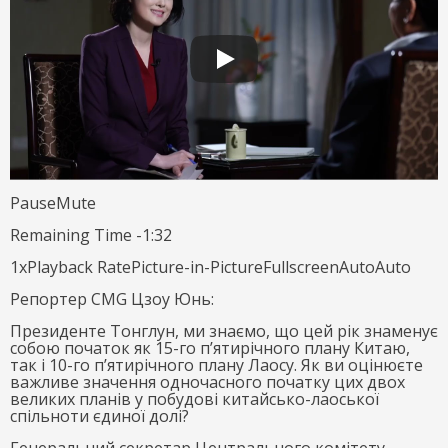
PauseMute
Remaining Time -1:32
1xPlayback RatePicture-in-PictureFullscreenAutoAuto
Репортер CMG Цзоу Юнь:
Президенте Тонглун, ми знаємо, що цей рік знаменує
собою початок як 15-го п’ятирічного плану Китаю,
так і 10-го п’ятирічного плану Лаосу. Як ви оцінюєте
важливе значення одночасного початку цих двох
великих планів у побудові китайсько-лаоської
спільноти єдиної долі?
Генеральний секретар Центрального комітету