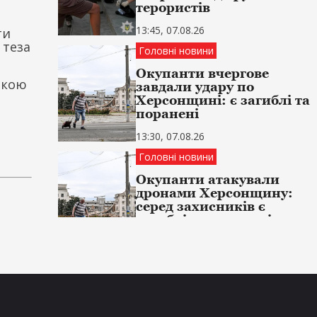
терористів
13:45, 07.08.26
ти
 теза
Головні новини
Окупанти вчергове
ькою
завдали удару по
Херсонщині: є загиблі та
поранені
13:30, 07.08.26
Головні новини
Окупанти атакували
дронами Херсонщину:
серед захисників є
загиблі та поранені
13:15, 07.08.26
Головні новини
Збройні сили України
знищили ворожі цілі в
липні