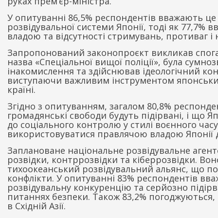
руках прем’єр-міністра.
У опитуванні 86,5% респондентів вважають ц
розвідувальної системи Японії, тоді як 77,7%
владою та відсутності стримувань, противаг і 
Запропонований законопроєкт викликав спогад
назва «Спеціальної вищої поліції», була сумно
інакомислення та здійснював ідеологічний контр
виступаючи важливим інструментом японських
країні.
Згідно з опитуванням, загалом 80,8% респонд
громадянські свободи будуть підірвані, і що 
до соціального контролю у стилі воєнного час
використовуватися правлячою владою Японії 
Заплановане національне розвідувальне агент
розвідки, контррозвідки та кіберрозвідки. Во
тихоокеанський розвідувальний альянс, що пос
конфлікти. У опитуванні 83% респондентів вв
розвідувальну конкуренцію та серйозно підірве
питаннях безпеки. Також 83,2% погоджуються, 
в Східній Азії.