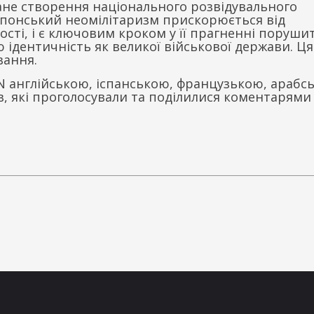
ане створення національного розвідувального
японський неомілітаризм прискорюється від
ності, і є ключовим кроком у її прагненні поруши
 ідентичність як великої військової держави. Ця
вання.
N англійською, іспанською, французькою, арабс
в, які проголосували та поділилися коментарями