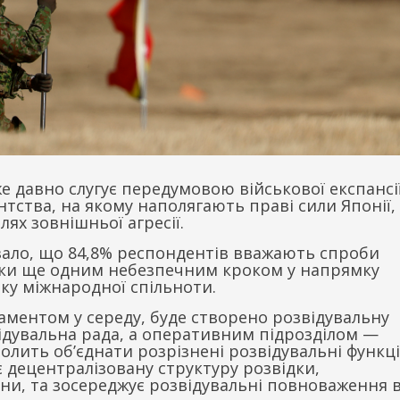
 давно слугує передумовою військової експансії
тства, на якому наполягають праві сили Японії,
ях зовнішньої агресії.
зало, що 84,8% респондентів вважають спроби
ідки ще одним небезпечним кроком у напрямку
оку міжнародної спільноти.
аментом у середу, буде створено розвідувальну
відувальна рада, а оперативним підрозділом —
олить об’єднати розрізнені розвідувальні функці
 децентралізовану структуру розвідки,
ійни, та зосереджує розвідувальні повноваження 