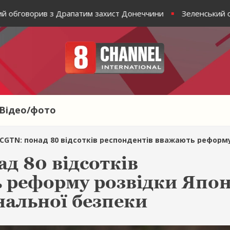
бговорив з Драпатим захист Донеччини
Зеленський обго
Відео/фото
ад 80 відсотків респондентів вважають реформу розвідки Японії небезпечною для регіональної 
д 80 відсотків
 реформу розвідки Япон
нальної безпеки