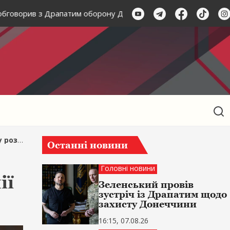
ворив з Драпатим оборону Донеччини
Зеленський обгов
безпеки
Останні новини
Головні новини
ії
Зеленський провів
зустріч із Драпатим щодо
захисту Донеччини
16:15, 07.08.26