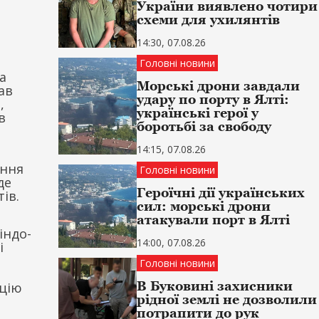
України виявлено чотири
схеми для ухилянтів
14:30, 07.08.26
Головні новини
а
Морські дрони завдали
ав
удару по порту в Ялті:
,
українські герої у
в
боротьбі за свободу
14:15, 07.08.26
ення
Головні новини
де
Героїчні дії українських
ів.
сил: морські дрони
атакували порт в Ялті
індо-
14:00, 07.08.26
і
Головні новини
В Буковині захисники
ацію
рідної землі не дозволили
потрапити до рук