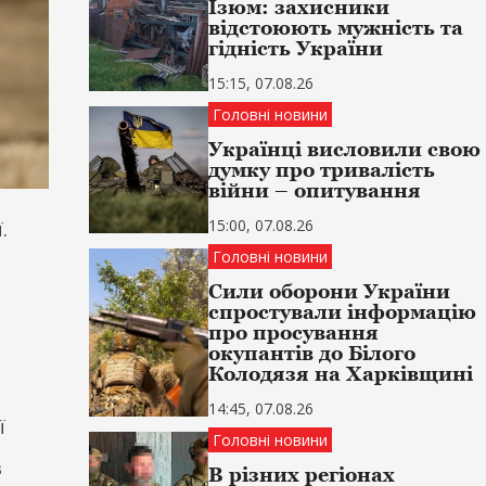
Ізюм: захисники
відстоюють мужність та
гідність України
15:15, 07.08.26
Головні новини
Українці висловили свою
думку про тривалість
війни – опитування
15:00, 07.08.26
.
Головні новини
Сили оборони України
спростували інформацію
про просування
окупантів до Білого
Колодязя на Харківщині
14:45, 07.08.26
ї
Головні новини
в
В різних регіонах