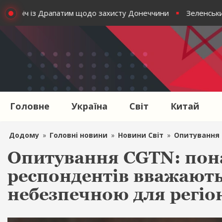
стріч із Драпатим щодо захисту Донеччини
Зеленський о
Головне
Україна
Світ
Китай
Додому
»
Головні новини
»
Новини Світ
»
Опитування CGTN: пон
Опитування CGTN: пона
респондентів вважають
небезпечною для регіо