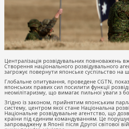
Централізація розвідувальних повноважень вже
Створення національного розвідувального аген
загрожує повернути японське суспільство на шл
Глобальне опитування, проведене CGTN, пока
японських правих сил посилити функції розв
неомілітаризму, що вимагає пильної уваги з б
Згідно із законом, прийнятим японським парл
систему, центром якої стане Національна роз
Національне розвідувальне агентство, що дозв
країни під єдиним командуванням. Це порушує
запроваджену в Японії після Другої світової в