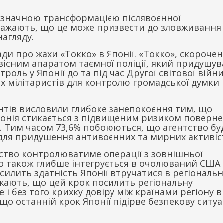
е значною трансформацією післявоєнної
 вважають, що це може призвести до зловживання
нагляду.
и про жахи «Токко» в Японії. «Токко», скорочен
звісним апаратом таємної поліції, який придушув
оль у Японії до та під час Другої світової війни
 мілітаристів для контролю громадської думки 
ентів висловили глибоке занепокоєння тим, що
Японія стикається з підвищеним ризиком поверн
у. Тим часом 73,6% побоюються, що агентство бу
для придушення антивоєнних та мирних активіст
ство контролюватиме операції з зовнішньої
но також глибше інтегрується в очолюваний США 
илить здатність Японії втручатися в регіональн
ажають, що цей крок посилить регіональну
 і без того крихку довіру між країнами регіону в
що останній крок Японії підірве безпекову ситу