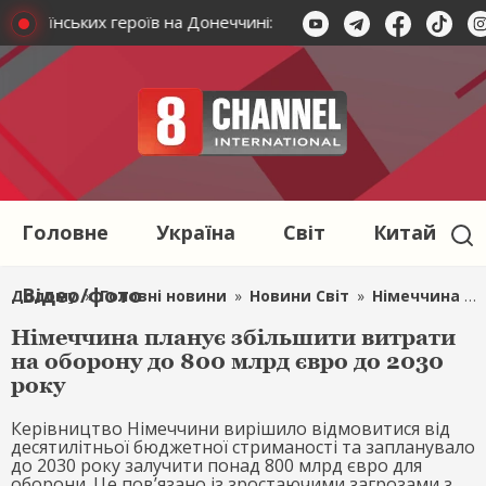
ть українських героїв на Донеччині: агресор не отримає перем
Головне
Україна
Світ
Китай
Відео/фото
Додому
»
Головні новини
»
Новини Світ
»
Німеччина планує збільшити витрати на оборону до 800 млрд євро до 2030 року
Німеччина планує збільшити витрати
на оборону до 800 млрд євро до 2030
року
Керівництво Німеччини вирішило відмовитися від
десятилітньої бюджетної стриманості та запланувало
до 2030 року залучити понад 800 млрд євро для
оборони. Це пов’язано із зростаючими загрозами з