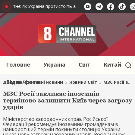
йбутнє: як Україна протистоїть агресії окупантів
Зеленс
Головне
Україна
Світ
Китай
Відео/фото
Додому
»
Головні новини
»
Новини Світ
»
МЗС Росії закликає іноземців терміново залишити Київ через загрозу ударів
МЗС Росії закликає іноземців
терміново залишити Київ через загрозу
ударів
Міністерство закордонних справ Російської
Федерації рекомендує іноземним громадянам в
найкоротший термін покинути столицю України
через нову загрозу масованих ударів. Росія анонсує