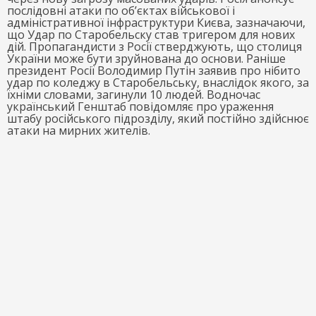
послідовні атаки по об’єктах військової і
адміністративної інфраструктури Києва, зазначаючи,
що Удар по Старобельску став тригером для нових
дій. Пропагандисти з Росії стверджують, що столиця
України може бути зруйнована до основи. Раніше
президент Росії Володимир Путін заявив про нібито
удар по коледжу в Старобельську, внаслідок якого, за
їхніми словами, загинули 10 людей. Водночас
український Генштаб повідомляє про ураження
штабу російського підрозділу, який постійно здійснює
атаки на мирних жителів.