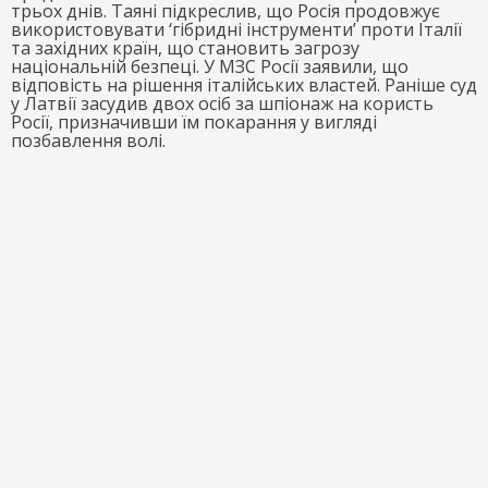
трьох днів. Таяні підкреслив, що Росія продовжує
використовувати ‘гібридні інструменти’ проти Італії
та західних країн, що становить загрозу
національній безпеці. У МЗС Росії заявили, що
відповість на рішення італійських властей. Раніше суд
у Латвії засудив двох осіб за шпіонаж на користь
Росії, призначивши їм покарання у вигляді
позбавлення волі.