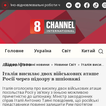
 аварійно-відновлювальні роботи через вимкнення електроен
Головне
Україна
Світ
Китай
Відео/фото
Додому
»
Головні новини
»
Новини Світ
»
Італія висилає двох військових аташе Росії через підозру в шпіонажі
Італія висилає двох військових аташе
Росії через підозру в шпіонажі
Італія оголосила про висилку двох військових аташе
посольства Росії у зв’язку з їхньою можливою
причетністю до шпіонажу. Міністр закордонних
справ Італії Антонио Таяні повідомив, що російські
представники повинні залишити Рим протягом