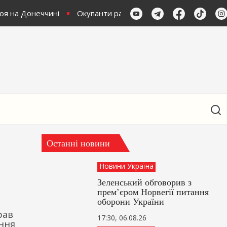
оя на Донеччині
Окупанти расстріляли українського воєнн
Останні новини
Новини Україна
Зеленський обговорив з
прем’єром Норвегії питання
оборони України
рав
17:30, 06.08.26
ання