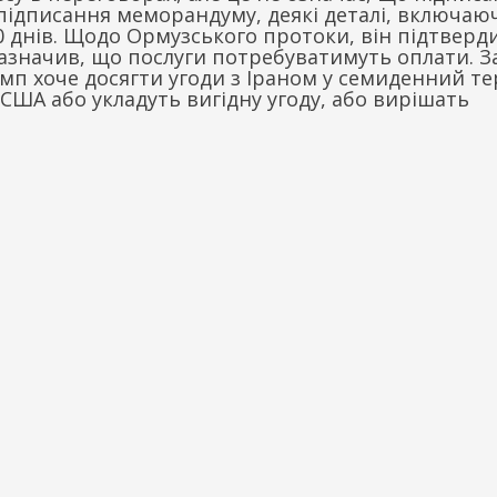
і підписання меморандуму, деякі деталі, включаю
 днів. Щодо Ормузського протоки, він підтверд
 зазначив, що послуги потребуватимуть оплати. З
п хоче досягти угоди з Іраном у семиденний те
США або укладуть вигідну угоду, або вирішать