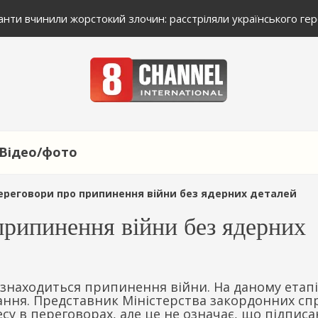
ти вчинили жорстокий злочин: расстріляли українського гер
Відео/фото
переговори про припинення війни без ядерних деталей
припинення війни без ядерних
 знаходиться припинення війни. На даному етапі
ання. Представник Міністерства закордонних сп
ресу в переговорах, але це не означає, що підпис