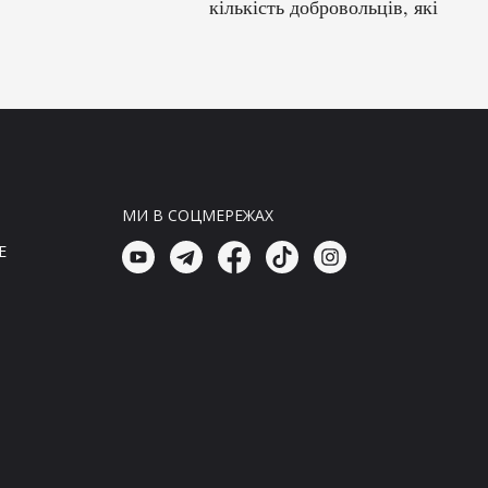
кількість добровольців, які
стали на захист України
17:00, 06.08.26
Новини Світ
В Гданьске чоловік напав на
українця і поляків, вважаючи їх
‘бандерівцями’
16:57, 06.08.26
МИ В СОЦМЕРЕЖАХ
Головні новини
E
З 72 країн світу: оголошено
число добровольців, які
захищають Україну
16:45, 06.08.26
Новини Україна
Удари українських військових
по російських нафтопереробних
заводах