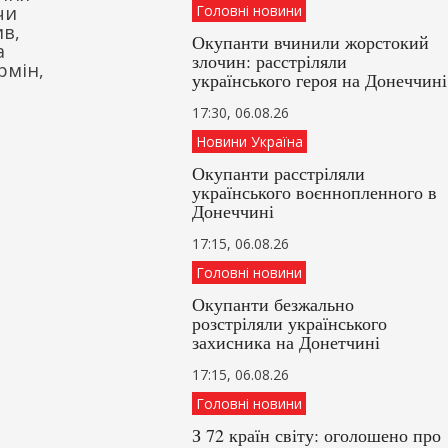
чи
Головні новини
ив,
Окупанти вчинили жорстокий
а
злочин: расстріляли
рмін,
українського героя на Донеччині
17:30, 06.08.26
Новини Україна
Окупанти расстріляли
українського воєннопленного в
Донеччині
17:15, 06.08.26
Головні новини
Окупанти безжально
розстріляли українського
захисника на Донетчині
17:15, 06.08.26
Головні новини
З 72 країн світу: оголошено про