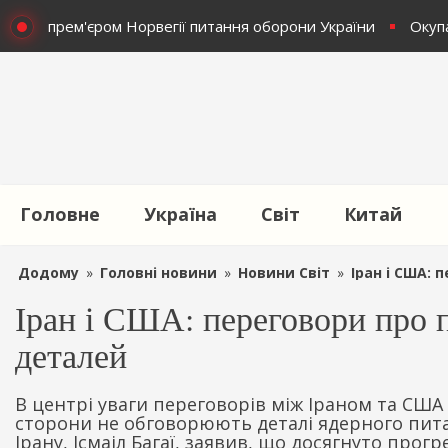
ив з прем'єром Норвегії питання оборони України
Окупан
Головне
Україна
Світ
Китай
Додому
»
Головні новини
»
Новини Світ
»
Іран і США: 
Іран і США: переговори про 
деталей
В центрі уваги переговорів між Іраном та США
сторони не обговорюють деталі ядерного пит
Ірану, Ісмаіл Багаї, заявив, що досягнуто прог