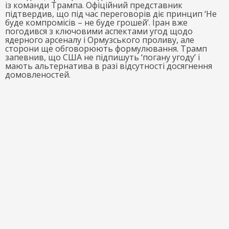
із команди Трампа. Офіційний представник
підтвердив, що під час переговорів діє принцип ‘Не
буде компромісів – не буде грошей’. Іран вже
погодився з ключовими аспектами угод щодо
ядерного арсеналу і Ормузського проливу, але
сторони ще обговорюють формулювання. Трамп
запевнив, що США не підпишуть ‘погану угоду’ і
мають альтернатива в разі відсутності досягнення
домовленостей.