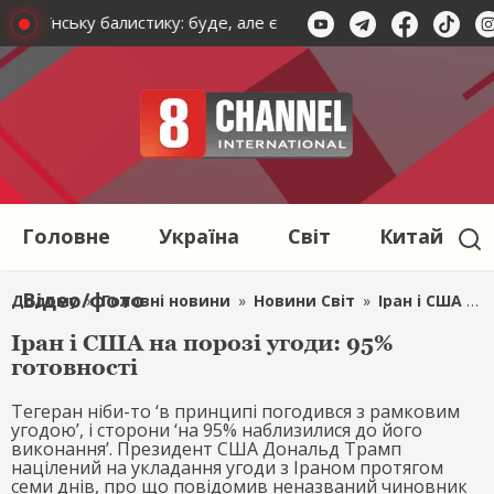
українську балистику: буде, але є одне 'але'
Зеленський 
Головне
Україна
Світ
Китай
Відео/фото
Додому
»
Головні новини
»
Новини Світ
»
Іран і США на порозі угоди: 95% готовності
Іран і США на порозі угоди: 95%
готовності
Тегеран ніби-то ‘в принципі погодився з рамковим
угодою’, і сторони ‘на 95% наблизилися до його
виконання’. Президент США Дональд Трамп
націлений на укладання угоди з Іраном протягом
семи днів, про що повідомив неназваний чиновник