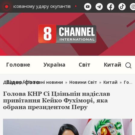
ися масованому удару окупантів
Суми стали мішенню мас
Головне
Україна
Світ
Китай
Відео/фото
Додому
»
Головні новини
»
Новини Світ
»
Китай
»
Голова КНР Сі Цзіньпін надіслав привітання Кейко Фухіморі, яка обрана президентом Перу
Голова КНР Сі Цзіньпін надіслав
привітання Кейко Фухіморі, яка
обрана президентом Перу