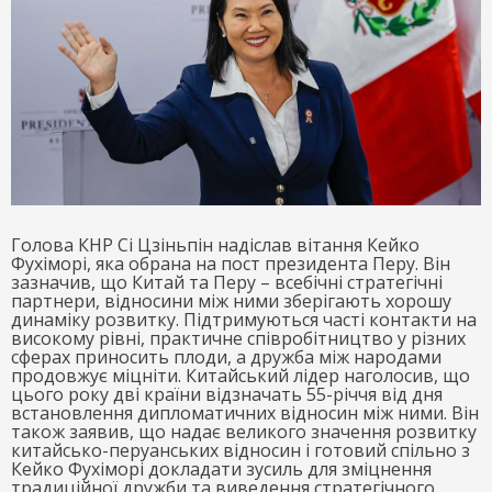
Голова КНР Сі Цзіньпін надіслав вітання Кейко
Фухіморі, яка обрана на пост президента Перу. Він
зазначив, що Китай та Перу – всебічні стратегічні
партнери, відносини між ними зберігають хорошу
динаміку розвитку. Підтримуються часті контакти на
високому рівні, практичне співробітництво у різних
сферах приносить плоди, а дружба між народами
продовжує міцніти. Китайський лідер наголосив, що
цього року дві країни відзначать 55-річчя від дня
встановлення дипломатичних відносин між ними. Він
також заявив, що надає великого значення розвитку
китайсько-перуанських відносин і готовий спільно з
Кейко Фухіморі докладати зусиль для зміцнення
традиційної дружби та виведення стратегічного