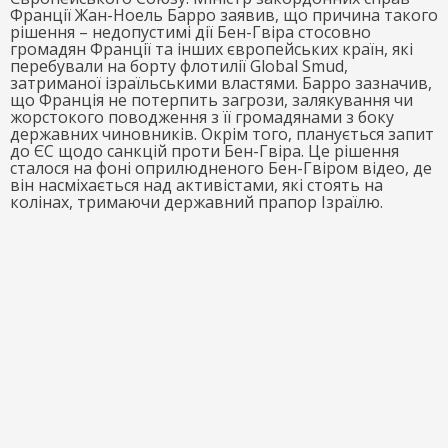
Франції Жан-Ноель Барро заявив, що причина такого
рішення – недопустимі дії Бен-Гвіра стосовно
громадян Франції та інших європейських країн, які
перебували на борту флотилії Global Smud,
затриманої ізраїльськими властями. Барро зазначив,
що Франція не потерпить загрози, залякування чи
жорстокого поводження з її громадянами з боку
державних чиновників. Окрім того, планується запит
до ЄС щодо санкцій проти Бен-Гвіра. Це рішення
сталося на фоні оприлюдненого Бен-Гвіром відео, де
він насміхається над активістами, які стоять на
колінах, тримаючи державний прапор Ізраїлю.