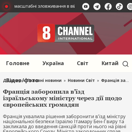
икрито масштабні зловживання в військовому обліку
У Ник
Головне
Україна
Світ
Китай
Відео/фото
Додому
»
Головні новини
»
Новини Світ
»
Франція заборонила в’їзд ізраїльському міністру через дії щодо європейських громадян
Франція заборонила в’їзд
ізраїльському міністру через дії щодо
європейських громадян
Франція ухвалила рішення заборонити в’їзд міністру
національної безпеки Ізраїлю Ітамару Бен-Гвиру та
закликала до введення санкцій проти нього на рівні
Європейського Союзу. Міністр закордонних справ