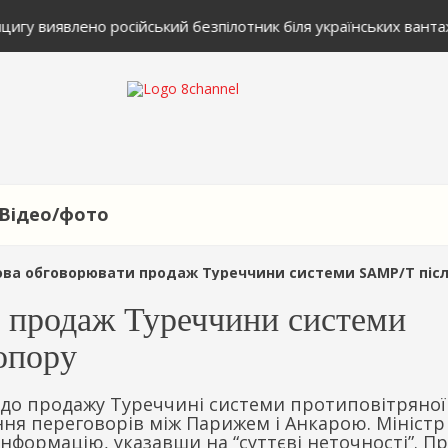
игу виявлено російський безпілотник біля українських вантаж
Відео/фото
 обговорювати продаж Туреччини системи SAMP/T після багаторічного 
и продаж Туреччини системи
опору
одо продажу Туреччині системи протиповітряної
ня переговорів між Парижем і Анкарою. Міністр
нформацію, указавши на “суттєві неточності”. П