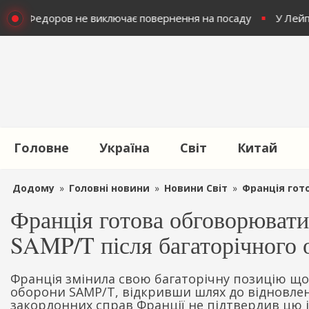
орони Федоров не виключає повернення на посаду
У Лейпц
Головне
Україна
Світ
Китай
Додому
»
Головні новини
»
Новини Світ
»
Франція готова
Франція готова обговорюват
SAMP/T після багаторічного 
Франція змінила свою багаторічну позицію щ
оборони SAMP/T, відкривши шлях до відновлен
закордонних справ Франції не підтвердив цю і