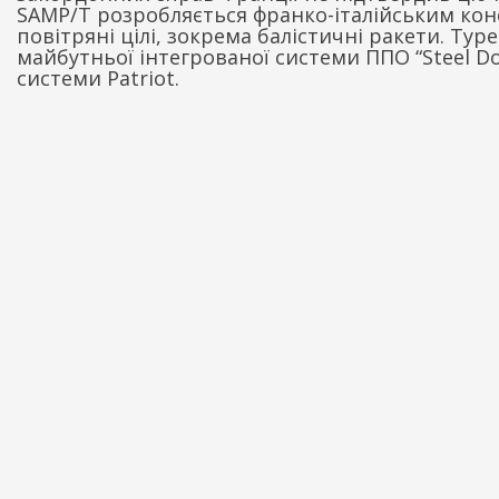
SAMP/T розробляється франко-італійським кон
повітряні цілі, зокрема балістичні ракети. Тур
майбутньої інтегрованої системи ППО “Steel 
системи Patriot.