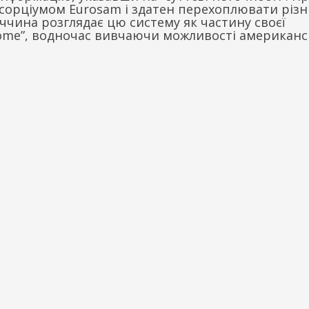
сорціумом Eurosam і здатен перехоплювати різн
еччина розглядає цю систему як частину своєї
Dome”, водночас вивчаючи можливості американс