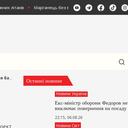
них літаків
Марганець без води: Рішуча реакція Зеленсь
опору
Останні новини
Новини Україна
Екс-міністр оборони Федоров не
виключає повернення на посаду
22:15, 06.08.26
роект
Новини Світ