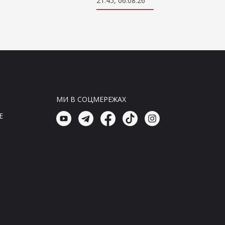
21:45, 06.08.26
Головні новини
Марганець без води: Володимир
Зеленський рішуче вийшов на
захист українців
21:45, 06.08.26
Головні новини
В Київській області тривожне
МИ В СОЦМЕРЕЖАХ
свідчення: героїня нашого часу
пережила жахливі події
E
21:30, 06.08.26
Головні новини
Героїчні захисники України
проти жорстокості окупантів
21:15, 06.08.26
Новини Світ
Два роки по оприлюдненню