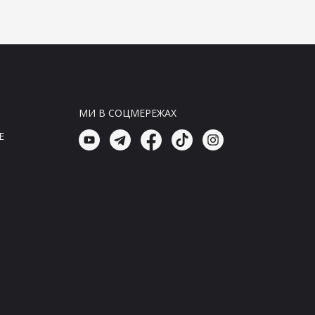
відчайдушний звук боротьби
01:30, 08.08.26
Головні новини
Окупанти наближаються до
Константинівки: українці
продовжують боротьбу за
свободу
МИ В СОЦМЕРЕЖАХ
01:15, 08.08.26
E
Головні новини
Окупантам не вдасться
потрапити до Константиновки:
наші захисники готові до бою
01:00, 08.08.26
Головні новини
Окупанти наблизилися до
Константиновки, але наші герої
продовжують боротьбу