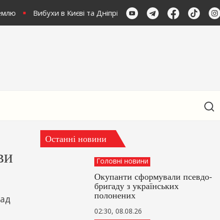
емлю
Вибухи в Києві та Дніпрі: українці продовжують зах
Останні новини
ви
Головні новини
Окупанти сформували псевдо-
бригаду з українських
полонених
над
02:30, 08.08.26