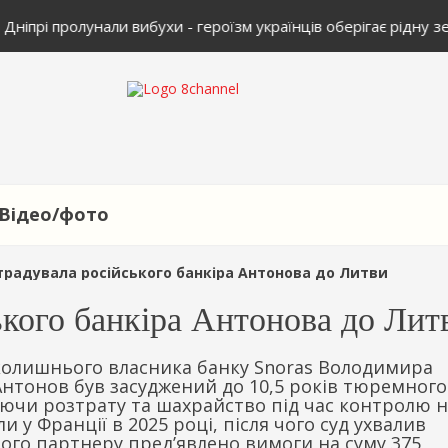
 Дніпрі пролунали вибухи - героїзм українців оберігає рідну з
Відео/фото
традувала російського банкіра Антонова до Литви
ького банкіра Антонова до Лит
 колишнього власника банку Snoras Володимира
Антонов був засуджений до 10,5 років тюремного
аючи розтрату та шахрайство під час контролю 
и у Франції в 2025 році, після чого суд ухвалив
його партнеру пред’явлено вимоги на суму 375