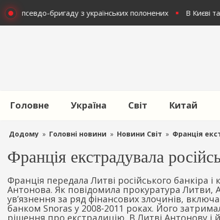
вали псевдо-бригаду з українських полонених
В Києві та
Головне
Україна
Світ
Китай
Додому
»
Головні новини
»
Новини Світ
»
Франція екс
Франція екстрадувала російс
Франція передала Литві російського банкіра і
Антонова. Як повідомила прокуратура Литви, 
ув’язнення за ряд фінансових злочинів, включ
банком Snoras у 2008-2011 роках. Його затримал
рішення про екстрадицію. В Литві Антонову і 