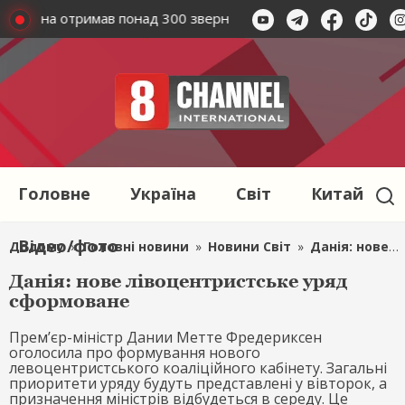
удсмена отримав понад 300 звернень від іноземних військов
Головне
Україна
Світ
Китай
Відео/фото
Додому
»
Головні новини
»
Новини Світ
»
Данія: нове лівоцентристське уряд сформоване
Данія: нове лівоцентристське уряд
сформоване
Прем’єр-міністр Дании Метте Фредериксен
оголосила про формування нового
левоцентристського коаліційного кабінету. Загальні
приоритети уряду будуть представлені у вівторок, а
призначення міністрів відбудеться в середу. Це