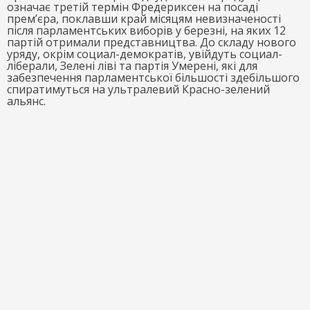
означає третій термін Фредериксен на посаді
прем’єра, поклавши край місяцям невизначеності
після парламентських виборів у березні, на яких 12
партій отримали представництва. До складу нового
уряду, окрім социал-демократів, увійдуть социал-
ліберали, Зелені ліві та партія Умерені, які для
забезпечення парламентської більшості здебільшого
спиратимуться на ультралевий Красно-зелений
альянс.