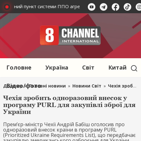
омандний пункт системи ППО агресорів
Укрэнерго повідо
Головне
Україна
Світ
Китай
Відео/фото
Додому
»
Головні новини
»
Новини Світ
»
Чехія зробить одноразовий внесок у програму PURL для закупівлі зброї для України
Чехія зробить одноразовий внесок у
програму PURL для закупівлі зброї для
України
Прем’єр-міністр Чехії Андрій Бабіш оголосив про
одноразовий внесок країни в програму PURL
(Prioritized Ukraine Requirements List), що передбачає
закупівлю американського озброєння для України.