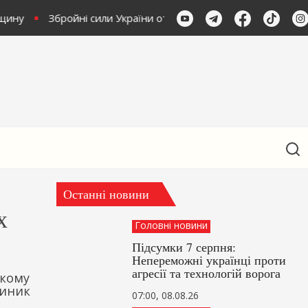
щину
Збройні сили України отримали нове спорядження ві
Останні новини
х
Головні новини
Підсумки 7 серпня:
Непереможні українці проти
агресії та технологій ворога
ькому
виник
07:00, 08.08.26