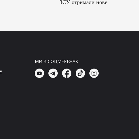
ЗСУ отримали нове
спорядження від Бундесверу:
що містить комплект
06:00, 08.08.26
Головні новини
ЗСУ отримали нове оснащення
від Бундесверу: що входить до
комплекту
МИ В СОЦМЕРЕЖАХ
05:45, 08.08.26
E
Головні новини
ЗСУ отримали нове
спорядження від Бундесверу:
що входить до комплекту
05:30, 08.08.26
Головні новини
Україна прагне завдати удару по
пусковим установкам агресора
за допомогою Starlink, проти