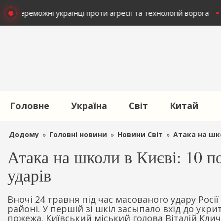
 Непереможні українці проти агресії та технологій ворога
Головне
Україна
Світ
Китай
Додому
»
Головні новини
»
Новини Світ
»
Атака на шко
Атака на школи в Києві: 10 
ударів
Вночі 24 травня під час масованого удару Рос
районі. У першій зі шкіл засыпало вхід до укри
пожежа. Київський міський голова Віталій Кли