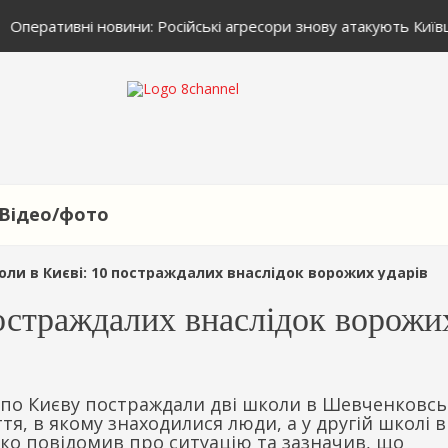
Оперативні новини: Російські агресори знову атакують Київ
Відео/фото
ли в Києві: 10 постраждалих внаслідок ворожих ударів
постраждалих внаслідок ворожи
ії по Києву постраждали дві школи в Шевченковс
ття, в якому знаходилися люди, а у другій школі 
чко повідомив про ситуацію та зазначив, що