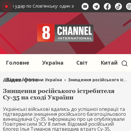
новий удар по Слов'янську: один загиблий і п'ятеро поранени
Головне
Україна
Світ
Китай
Відео/фото
Додому
»
Новини Україна
»
Знищення російського істребителя Су-35 на сході України
Знищення російського істребителя
Су-35 на сході України
Українські військові вдались до успішної операції та
підтвердили знищення російського багатоцільового
винищувача Су-35. Інформацію про це опублікували
Повітряні сили ЗСУ 8 липня. Відомий російський
блогер Ілья Туманов підтвердив втрату Су-35,