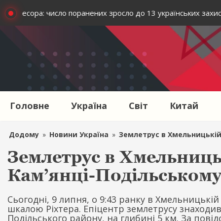
ем агресора: число поранених зросло до 13 українських захисн
Головне
Україна
Світ
Китай
Додому
»
Новини Україна
»
Землетрус в Хмельницькій о
Землетрус в Хмельницьк
Кам’янці-Подільському 
Сьогодні, 9 липня, о 9:43 ранку в Хмельницькій
шкалою Ріхтера. Епіцентр землетрусу знаходив
Подільського району, на глибині 5 км. За пов