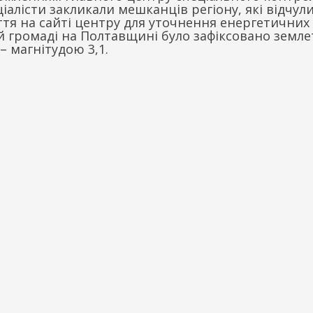
алісти закликали мешканців регіону, які відчул
ття на сайті центру для уточнення енергетичних
й громаді на Полтавщині було зафіксовано земле
– магнітудою 3,1.