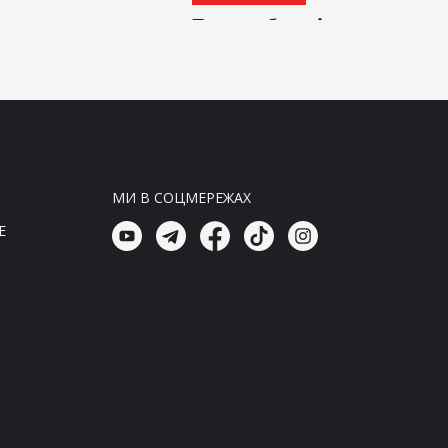
Генштаб повідомляє про
втрати агресора за добу
09:00, 09.08.26
Головні новини
Генштаб України
прозвітував про втрати
окупантів за добу
МИ В СОЦМЕРЕЖАХ
08:45, 09.08.26
E
Головні новини
Генштаб: Ворог зазнав
значних втрат за добу
08:30, 09.08.26
Головні новини
Генштаб України
повідомив про втрати
агресорів за добу