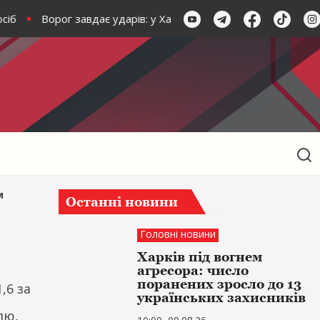
іб
Ворог завдає ударів: у Харкові кількість поранених зро
м
Останні новини
Головні новини
Харків під вогнем
агресора: число
поранених зросло до 13
,6 за
українських захисників
лю,