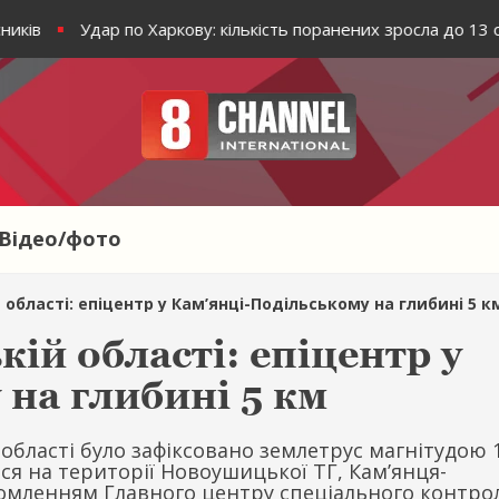
иків
Удар по Харкову: кількість поранених зросла до 13 ос
Відео/фото
бласті: епіцентр у Кам’янці-Подільському на глибині 5 к
ій області: епіцентр у
на глибині 5 км
 області було зафіксовано землетрус магнітудою 1
ся на території Новоушицької ТГ, Кам’янця-
ідомленням Главного центру спеціального контро