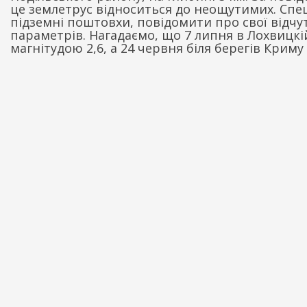
це землетрус відноситься до неощутимих. Спеці
підземні поштовхи, повідомити про свої відчу
параметрів. Нагадаємо, що 7 липня в Лохвицкі
магнітудою 2,6, а 24 червня біля берегів Криму 