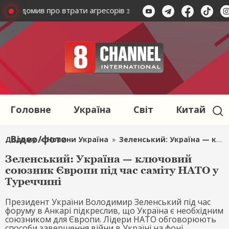
 повідомив про втрати агресорів за добу
Підсумки 08.08
Головне
Україна
Світ
Китай
Відео/фото
Додому
»
Новини Україна
»
Зеленський: Україна — ключовий союзник Європи під час саміту НАТО у Туреччині
Зеленський: Україна — ключовий
союзник Європи під час саміту НАТО у
Туреччині
Президент України Володимир Зеленський під час
форуму в Анкарі підкреслив, що Україна є необхідним
союзником для Європи. Лідери НАТО обговорюють
способи завершення війни в Україні на фоні