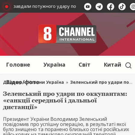
сники завдали потужного удару по окупантам в Сумах: кількі
Головне
Україна
Світ
Китай
Відео/фото
Додому
»
Новини Україна
»
Зеленський про удари по оккупантам: «санкції середньої і дальньої дистанції»
Зеленський про удари по оккупантам:
«санкції середньої і дальньої
дистанції»
Президент України Володимир Зеленський
повідомив про успішну операцію, в результаті якої
було знищено та поранено близько сотні російських
військових на тимчасово окупованій території