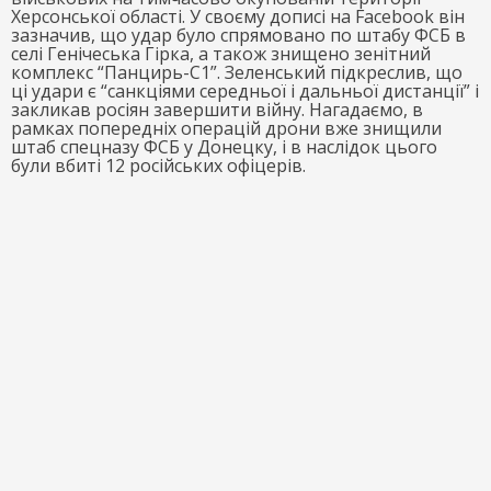
Херсонської області. У своєму дописі на Facebook він
зазначив, що удар було спрямовано по штабу ФСБ в
селі Генічеська Гірка, а також знищено зенітний
комплекс “Панцирь-С1”. Зеленський підкреслив, що
ці удари є “санкціями середньої і дальньої дистанції” і
закликав росіян завершити війну. Нагадаємо, в
рамках попередніх операцій дрони вже знищили
штаб спецназу ФСБ у Донецку, і в наслідок цього
були вбиті 12 російських офіцерів.