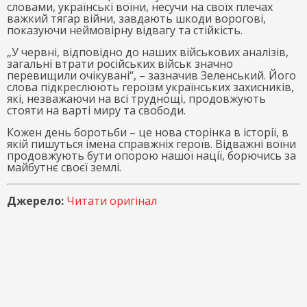
словами, українські воїни, несучи на своїх плечах
важкий тягар війни, завдають шкоди ворогові,
показуючи неймовірну відвагу та стійкість.
„У червні, відповідно до наших військових аналізів,
загальні втрати російських військ значно
перевищили очікувані“, – зазначив Зеленський. Його
слова підкреслюють героїзм українських захисників,
які, незважаючи на всі труднощі, продовжують
стояти на варті миру та свободи.
Кожен день боротьби – це нова сторінка в історії, в
якій пишуться імена справжніх героїв. Відважні воїни
продовжують бути опорою нашої нації, борючись за
майбутнє своєї землі.
Джерело:
Читати оригінал