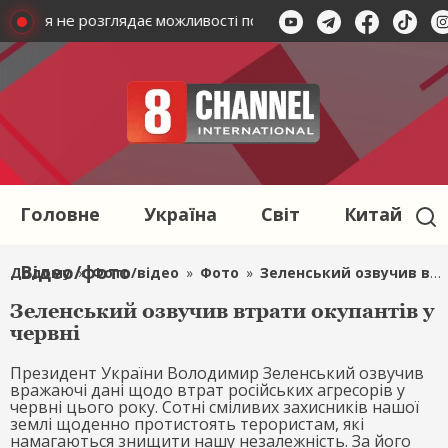
авління не розглядає можливості повернення Федорова
В
Головне
Україна
Світ
Китай
Відео/фото
Додому
»
Фото/відео
»
Фото
»
Зеленський озвучив втрати окупантів у червні
Зеленський озвучив втрати окупантів у
червні
Президент України Володимир Зеленський озвучив
вражаючі дані щодо втрат російських агресорів у
червні цього року. Сотні сміливих захисників нашої
землі щоденно протистоять терористам, які
намагаються знищити нашу незалежність. За його