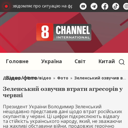
штаб повідомляє про ситуацію на фронті
Бої на фронті: ук
Головне
Україна
Світ
Китай
Відео/фото
Додому
»
Фото/відео
»
Фото
»
Зеленський озвучив втрати агресорів у червні
Зеленський озвучив втрати агресорів у
червні
Президент України Володимир Зеленський
нещодавно представив дані щодо втрат російських
окупантів у червні. Ці цифри підкреслюють відвагу
та стійкість українського народу, який, не зважаючи
на жахливі обставини війни, продовжує героїчно