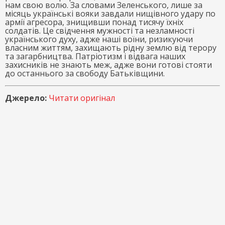
нам свою волю. За словами Зеленського, лише за
місяць українські вояки завдали нищівного удару по
армії агресора, знищивши понад тисячу їхніх
солдатів. Це свідчення мужності та незламності
українського духу, адже наші воїни, ризикуючи
власним життям, захищають рідну землю від терору
та загарбництва. Патріотизм і відвага наших
захисників не знають меж, адже вони готові стояти
до останнього за свободу Батьківщини.
Джерело:
Читати оригінал