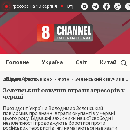
рмії агресора на 10 серпня
Втрати армії агресора на 10 с
Головне
Україна
Світ
Китай
Відео/фото
Додому
»
Фото/відео
»
Фото
»
Зеленський озвучив втрати агресорів у червні
Зеленський озвучив втрати агресорів у
червні
Президент України Володимир Зеленський
повідомив про значні втрати окупантів у червні
цього року. Відважні захисники нашої свободи і
незалежності продовжують боротися проти
російських терористів, які намагаються нав’язати