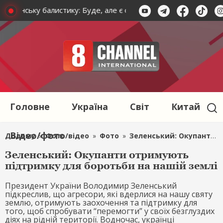
українську балистику: Буде, але є один важливий нюанс
Головне
Україна
Світ
Китай
Відео/фото
Додому
»
Фото/відео
»
Фото
»
Зеленський: Окупанти отримують підтримку для боротьби на нашій землі
Зеленський: Окупанти отримують
підтримку для боротьби на нашій землі
Президент України Володимир Зеленський
підкреслив, що агресори, які вдерлися на нашу святу
землю, отримують заохочення та підтримку для
того, щоб спробувати “перемогти” у своїх безглуздих
діях на рідній території. Водночас, українці