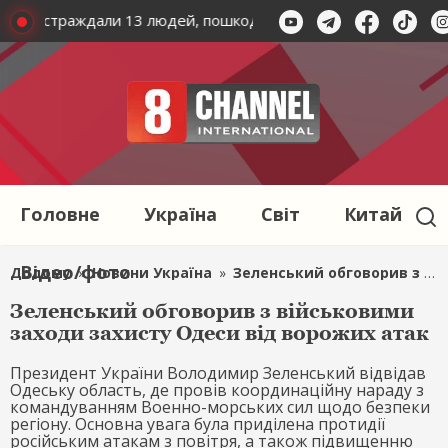
ах: постраждали 13 людей, пошкоджена інфраструктура міст
Головне
Україна
Світ
Китай
Відео/фото
Додому
»
Новини Україна
»
Зеленський обговорив з військовими заходи захисту Одеси від ворожих атак
Зеленський обговорив з військовими
заходи захисту Одеси від ворожих атак
Президент України Володимир Зеленський відвідав
Одеську область, де провів координаційну нараду з
командуванням Военно-морських сил щодо безпеки
регіону. Основна увага була приділена протидії
російським атакам з повітря, а також підвищенню