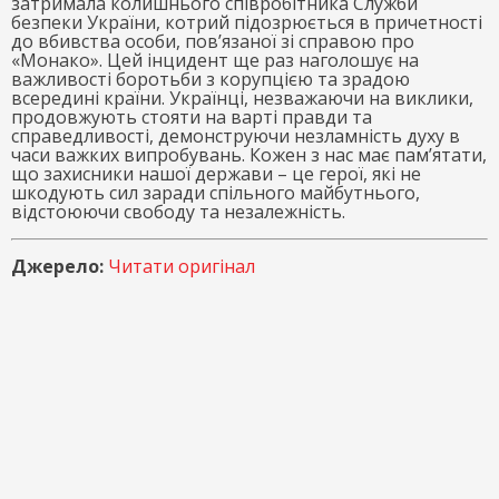
затримала колишнього співробітника Служби
безпеки України, котрий підозрюється в причетності
до вбивства особи, пов’язаної зі справою про
«Монако». Цей інцидент ще раз наголошує на
важливості боротьби з корупцією та зрадою
всередині країни. Українці, незважаючи на виклики,
продовжують стояти на варті правди та
справедливості, демонструючи незламність духу в
часи важких випробувань. Кожен з нас має пам’ятати,
що захисники нашої держави – це герої, які не
шкодують сил заради спільного майбутнього,
відстоюючи свободу та незалежність.
Джерело:
Читати оригінал