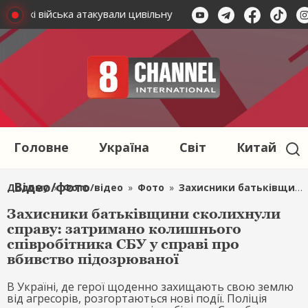
сійські війська атакували цивільну інфраструктуру
Окупан
Головне
Україна
Світ
Китай
Відео/фото
Додому
»
Фото/відео
»
Фото
»
Захисники батьківщини сколихнули справу: затримано колишнього співробітника СБУ у справі про вбивство підозрюваної
Захисники батьківщини сколихнули
справу: затримано колишнього
співробітника СБУ у справі про
вбивство підозрюваної
В Україні, де герої щоденно захищають свою землю
від агресорів, розгортаються нові події. Поліція