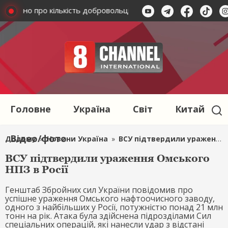
голошено про кількість добровольців, які стали на захист Украї
Головне
Україна
Світ
Китай
Відео/фото
Додому
»
Новини Україна
»
ВСУ підтвердили ураження Омського НПЗ в Росії
ВСУ підтвердили ураження Омського
НПЗ в Росії
Генштаб Збройних сил України повідомив про
успішне ураження Омського нафтоочисного заводу,
одного з найбільших у Росії, потужністю понад 21 млн
тонн на рік. Атака була здійснена підрозділами Сил
спеціальних операцій, які нанесли удар з відстані