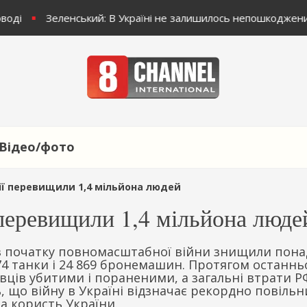
воді
Зеленський: В Україні не залишилось непошкоджени
Відео/фото
сії перевищили 1,4 мільйона людей
ї перевищили 1,4 мільйона люде
і з початку повномасштабної війни знищили пона
74 танки і 24 869 бронемашин. Протягом останнь
вців убитими і пораненими, а загальні втрати Р
ть, що війну в Україні відзначає рекордно повіль
на користь України.