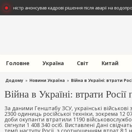
р-міністр анонсував кадрові рішення після аварії на водопро
Головне
Україна
Світ
Китай
Додому
»
Новини Україна
»
Війна в Україні: втрати Ро
Війна в Україні: втрати Росі
За даними Генштабу ЗСУ, українські військов
2300 одиниць російської техніки, зокрема 12 0
доби окупанти втратили 1190 військовослужбо
сягнули 1 408 340 осіб. Виставлені Дані свідча
темп наступу Росії, з соотношенням втрат 8:1 