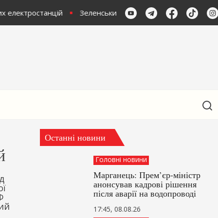
х електростанцій
Зеленський: В Україні не залишилось 
Останні новини
й
Головні новини
Марганець: Прем’єр-міністр
д
анонсував кадрові рішення
ої
після аварії на водопроводі
Ф
ний
17:45, 08.08.26