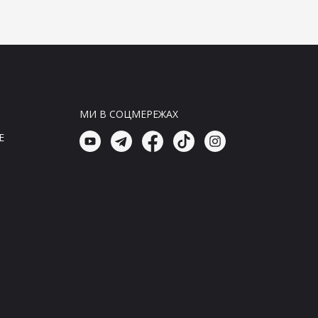
посилення своїх терористичних
дій
16:45, 08.08.26
Головні новини
Окупанти атакували рейсовий
автобус у Нікополі: загинув
герой-водій
МИ В СОЦМЕРЕЖАХ
16:30, 08.08.26
E
Головні новини
Окупанти атакували рейсовий
автобус у Нікополі: загинув
водій
16:15, 08.08.26
Головні новини
Окупанти атакували рейсовий
автобус у Нікополі: загинув
герой-водій