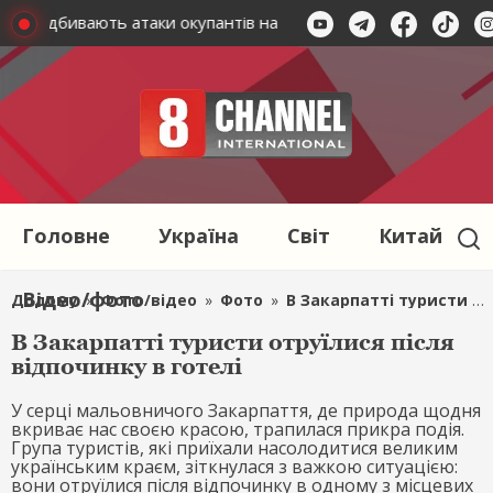
аїни відбивають атаки окупантів на Запорізьку область: деся
Головне
Україна
Світ
Китай
Відео/фото
Додому
»
Фото/відео
»
Фото
»
В Закарпатті туристи отруїлися після відпочинку в готелі
В Закарпатті туристи отруїлися після
відпочинку в готелі
У серці мальовничого Закарпаття, де природа щодня
вкриває нас своєю красою, трапилася прикра подія.
Група туристів, які приїхали насолодитися великим
українським краєм, зіткнулася з важкою ситуацією:
вони отруїлися після відпочинку в одному з місцевих