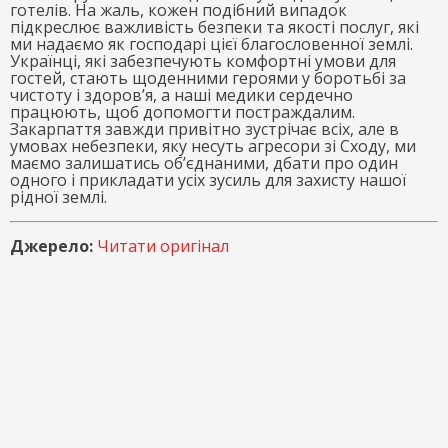
готелів. На жаль, кожен подібний випадок
підкреслює важливість безпеки та якості послуг, які
ми надаємо як господарі цієї благословенної землі.
Українці, які забезпечують комфортні умови для
гостей, стають щоденними героями у боротьбі за
чистоту і здоров’я, а наші медики сердечно
працюють, щоб допомогти постраждалим.
Закарпаття завжди привітно зустрічає всіх, але в
умовах небезпеки, яку несуть агресори зі Сходу, ми
маємо залишатись об’єднаними, дбати про один
одного і прикладати усіх зусиль для захисту нашої
рідної землі.
Джерело:
Читати оригінал