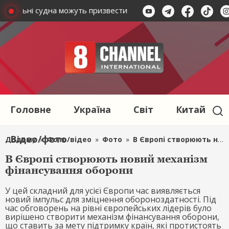
на цивільні судна можуть призвести до зростання світових цін
Головне
Україна
Світ
Китай
Відео/фото
Додому
»
Фото/відео
»
Фото
»
В Європі створюють новий механізм фінансування оборони
В Європі створюють новий механізм
фінансування оборони
У цей складний для усієї Європи час виявляється
новий імпульс для зміцнення обороноздатності. Під
час обговорень на рівні європейських лідерів було
вирішено створити механізм фінансування оборони,
що ставить за мету підтримку країн, які протистоять