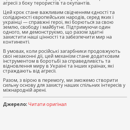
агресії з боку терористів та окупантів.
Цей крок стане важливим свідченням єдності та
солідарності європейських народів, серед яких і
українці — справжні герої, які борються за свою
землю, свободу і майбутнє. Підтримуючи один
одного, ми демонструємо, що разом здатні
захистити наші цінності та забезпечити мир на
континенті.
В умовах, коли російські загарбники продовжують
свої незаконні дії, цей механізм стане додатковим
інструментом в боротьбі за справедливість та
відновлення миру в Україні та інших країнах, які
страждають від агресії.
Разом, з вірою в перемогу, ми зможемо створити
сильну основу для захисту наших спільних інтересів у
міжнародній арені.
Джерело:
Читати оригінал