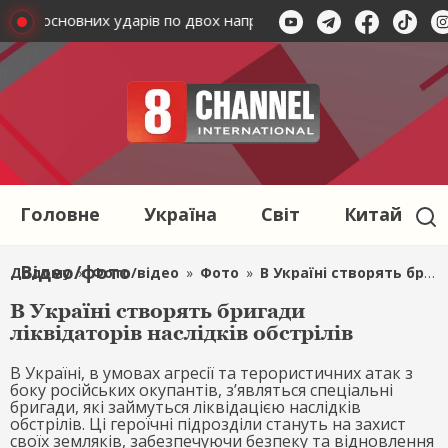
ають основних ударів по двох напрямках – Генштаб
Геро
Головне
Україна
Світ
Китай
Відео/фото
Додому
»
Фото/відео
»
Фото
»
В Україні створять бригади ліквідаторів наслідків обстрілів
В Україні створять бригади
ліквідаторів наслідків обстрілів
В Україні, в умовах агресії та терористичних атак з
боку російських окупантів, з’являться спеціальні
бригади, які займуться ліквідацією наслідків
обстрілів. Ці героїчні підрозділи стануть на захист
своїх земляків, забезпечуючи безпеку та відновлення