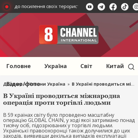
ються до посилення своїх терористичних дій
Окупанти ат
Головне
Україна
Світ
Китай
Відео/фото
Додому
»
Новини Україна
»
В Україні проводиться міжнародна операція проти торгівлі людьми
В Україні проводиться міжнародна
операція проти торгівлі людьми
В 59 країнах світу було проведено масштабну
операцію GLOBAL CHAIN, у ході якої затримано понад
тисячу осіб, підозрюваних у торгівлі людьми.
Українські правоохоронці також долучилися до цих
заходів, виявивши декілька випадків експлуатації