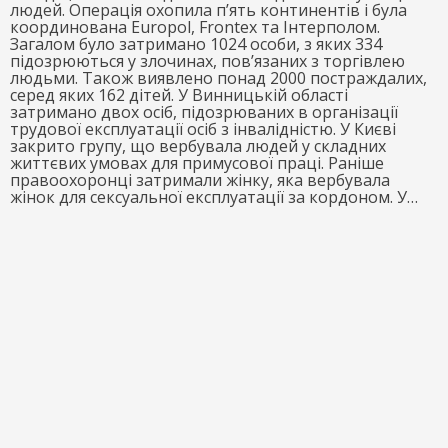
людей. Операція охопила п’ять континентів і була
координована Europol, Frontex та Інтерполом.
Загалом було затримано 1024 особи, з яких 334
підозрюються у злочинах, пов’язаних з торгівлею
людьми. Також виявлено понад 2000 постраждалих,
серед яких 162 дітей. У Винницькій області
затримано двох осіб, підозрюваних в організації
трудової експлуатації осіб з інвалідністю. У Києві
закрито групу, що вербувала людей у складних
життєвих умовах для примусової праці. Раніше
правоохоронці затримали жінку, яка вербувала
жінок для сексуальної експлуатації за кордоном. У…