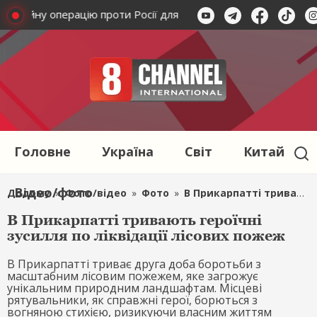
санкційну операцію проти Росії для обмеження військової про
Головне
Україна
Світ
Китай
Відео/фото
Додому
»
Фото/відео
»
Фото
»
В Прикарпатті тривають героїчні зусилля по ліквідації лісових пожеж
В Прикарпатті тривають героїчні
зусилля по ліквідації лісових пожеж
В Прикарпатті триває друга доба боротьби з
масштабним лісовим пожежем, яке загрожує
унікальним природним ландшафтам. Місцеві
рятувальники, як справжні герої, борються з
вогняною стихією, ризикуючи власним життям