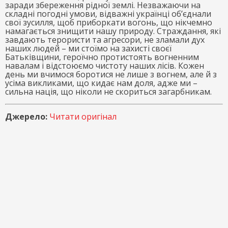
заради збереження рідної землі. Незважаючи на
складні погодні умови, відважні українці об’єднали
свої зусилля, щоб приборкати вогонь, що нікчемно
намагається знищити нашу природу. Страждання, які
завдають терористи та агресори, не зламали дух
наших людей – ми стоїмо на захисті своєї
Батьківщини, героїчно протистоять вогненним
навалам і відстоюємо чистоту наших лісів. Кожен
день ми вчимося боротися не лише з вогнем, але й з
усіма викликами, що кидає нам доля, адже ми –
сильна нація, що ніколи не скориться загарбникам.
Джерело:
Читати оригінал