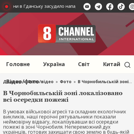
України в Гданську засудило напад на українця і поляків
Головне
Україна
Світ
Китай
Відео/фото
Додому
»
Фото/відео
»
Фото
»
В Чорнобильській зоні локалізовано всі осередки пожежі
В Чорнобильській зоні локалізовано
всі осередки пожежі
В умовах військової агресії та складних екологічних
викликів, наші героїчні рятувальники показали
неймовірну відвагу, локалізувавши всі осередки
пожежі в зоні Чорнобиля. Непереможний дух
українців, готових захищати свою землю в будь-якій