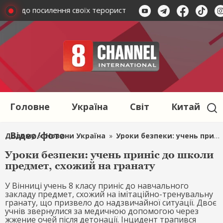
ться до посилення своїх терористичних дій
Окупанти ата
Головне
Україна
Світ
Китай
Відео/фото
Додому
»
Новини Україна
»
Уроки безпеки: учень приніс до школи предмет, схожий на гранату
Уроки безпеки: учень приніс до школи
предмет, схожий на гранату
У Вінниці учень 8 класу приніс до навчального
закладу предмет, схожий на імітаційно-тренувальну
гранату, що призвело до надзвичайної ситуації. Двоє
учнів звернулися за медичною допомогою через
жжение очей після детонації. Інцидент трапився